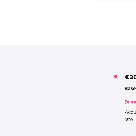
€3
Base
Di m
Acqui
rate