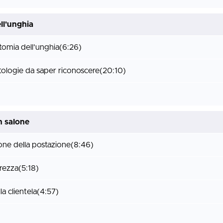
ll'unghia
tomia dell'unghia
(6:26)
atologie da saper riconoscere
(20:10)
n salone
one della postazione
(8:46)
urezza
(5:18)
a clientela
(4:57)