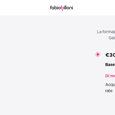
La formaz
Gel
€3
Base
Di m
Acqui
rate